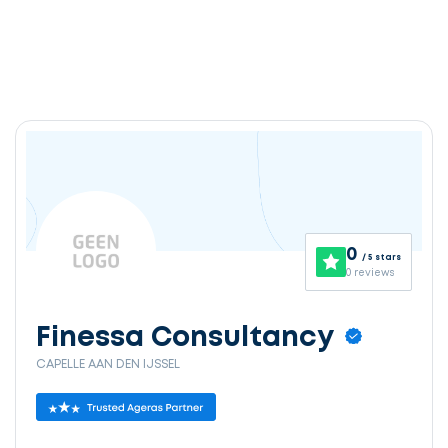
Ontvang
gratis
3
0
/ 5 stars
offertes
0 reviews
Finessa Consultancy
CAPELLE AAN DEN IJSSEL
Selecteer
service