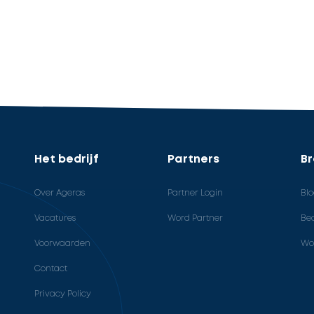
Het bedrijf
Partners
B
Over Ageras
Partner Login
Bl
Vacatures
Word Partner
Bed
Voorwaarden
Wo
Contact
Privacy Policy