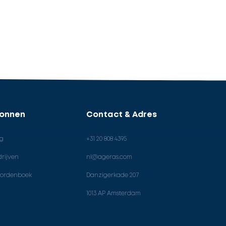
ronnen
Contact & Adres
og
+31 20 808 4395
rijven
nl@ageras.com
ordenboek
Danzigerkade 207
1013 AP Amsterdam