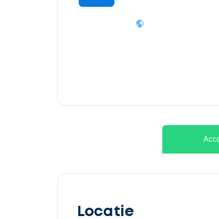
Ontvang
gratis
3
offertes
Acco
Selecteer
service
Locatie
Beschrijf