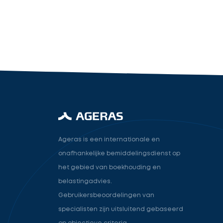
industry.attorney
Volgende
Ageras is een internationale en
onafhankelijke bemiddelingsdienst op
het gebied van boekhouding en
belastingadvies.
Gebruikersbeoordelingen van
specialisten zijn uitsluitend gebaseerd