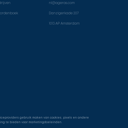
rijven
nl@ageras.com
ordenboek
Danzigerkade 207
1013 AP Amsterdam
viceproviders gebruik maken van cookies, pixels en andere
ring te bieden voor marketingdoeleinden.