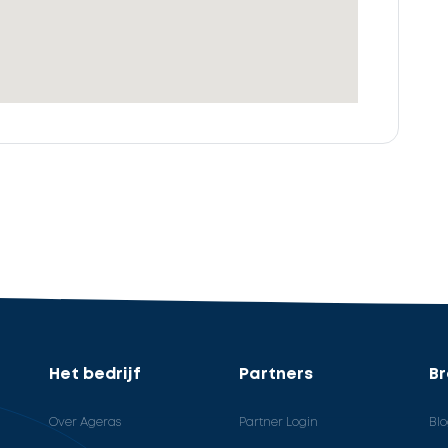
Het bedrijf
Partners
B
Over Ageras
Partner Login
Bl