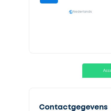
Nederlands
Ontvang
gratis
Acco
3
offertes
Contactgegevens