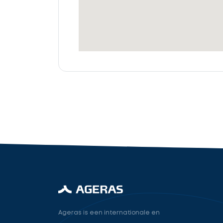
offertes
Accountant
cta_box.sub_headline
industry.attorney
Volgende
Ageras is een internationale en