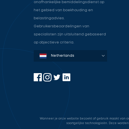
onafhankelijke bemiddelingsdienst op
het gebied van boekhouding en
belastingadvies.
Gebruikersbeoordelingen van
specialisten zijn uitsluitend gebaseerd
op objectieve criteria.
Denmark
Sweden
Norway
Netherlands
Germany
USA
Wanneer je onze website bezoekt of gebruik maakt van onz
soortgelijke technologieën. Deze worden