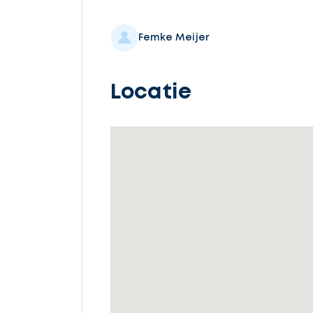
Selecteer
service
Femke Meijer
Locatie
Beschrijf
uw
opdracht
Vul
gegevens
in
Ontvang
gratis
3