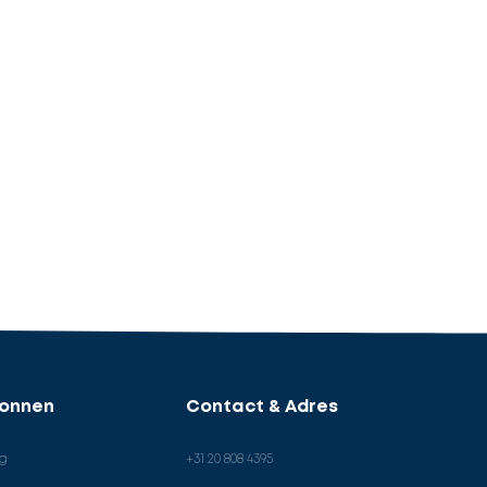
ronnen
Contact & Adres
og
+31 20 808 4395