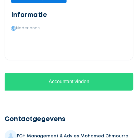
Informatie
Nederlands
Accountant vinden
Ontvang
gratis
3
Contactgegevens
offertes
FCH Management & Advies Mohamed Chmourra