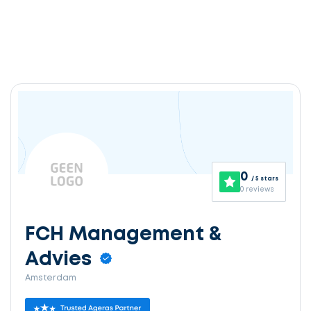
0
/ 5 stars
0 reviews
FCH Management &
Advies
Amsterdam