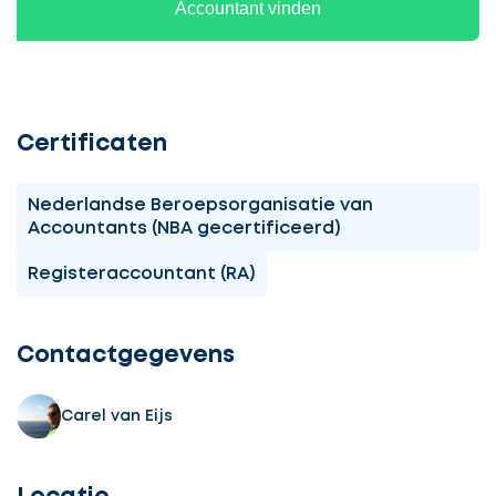
Accountant vinden
Certificaten
Nederlandse Beroepsorganisatie van
Accountants (NBA gecertificeerd)
Registeraccountant (RA)
Ontvang
gratis
3
Contactgegevens
offertes
Carel van Eijs