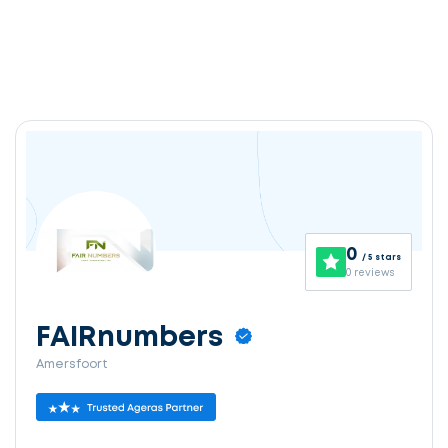
0
/ 5 stars
0 reviews
FAIRnumbers
Amersfoort