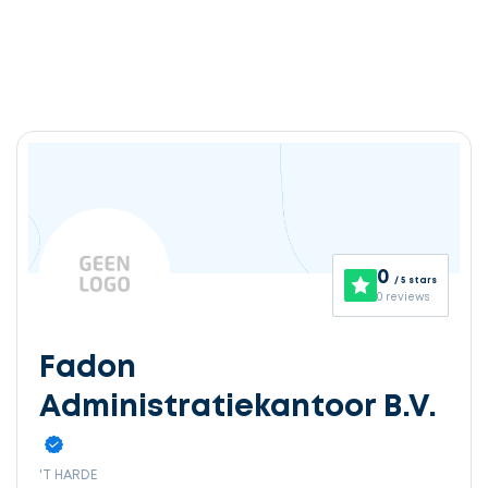
0
/ 5 stars
0 reviews
Fadon
Administratiekantoor B.V.
'T HARDE