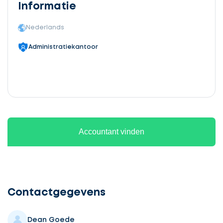
Informatie
Nederlands
Administratiekantoor
Accountant vinden
Ontvang
gratis
3
Contactgegevens
offertes
Dean Goede