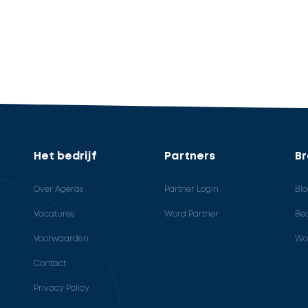
Het bedrijf
Partners
B
Over Ageras
Partner Login
Bl
Vacatures
Word Partner
Bed
Voorwaarden
Wo
Contact
Privacy Policy