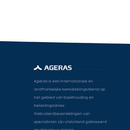
industry.attorney
Volgende
Ageras is een internationale en
onafhankelijke bemiddelingsdienst op
het gebied van boekhouding en
belastingadvies.
Gebruikersbeoordelingen van
specialisten zijn uitsluitend gebaseerd