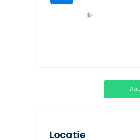
Ontvang
gratis
3
offertes
Acco
Selecteer
service
Locatie
Beschrijf