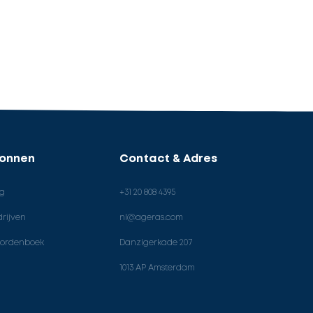
ronnen
Contact & Adres
og
+31 20 808 4395
rijven
nl@ageras.com
ordenboek
Danzigerkade 207
1013 AP Amsterdam