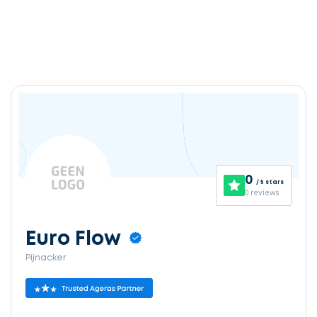
0
/ 5 stars
0 reviews
Euro Flow
Pijnacker