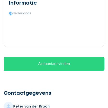
Informatie
Nederlands
Accountant vinden
Ontvang
gratis
3
Contactgegevens
offertes
Peter van der Kraan