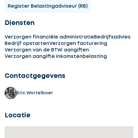
Register Belastingadviseur (RB)
Diensten
Verzorgen financiële administratie
Bedrijfsadvies
Bedrijf opstarten
Verzorgen facturering
Verzorgen van de BTW aangiften
Ontvang
Verzorgen aangifte inkomstenbelasting
gratis
3
Contactgegevens
offertes
Eric Wortelboer
Locatie
Selecteer
service