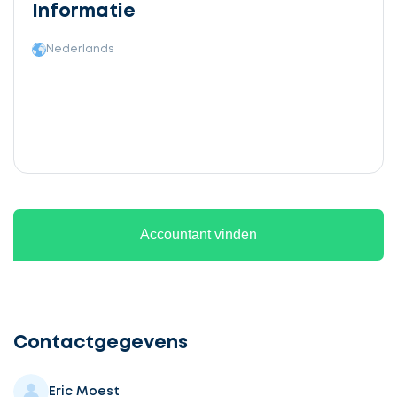
Informatie
Nederlands
Accountant vinden
Ontvang
gratis
3
Contactgegevens
offertes
Eric Moest