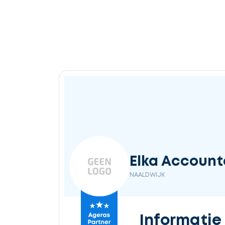
Ontvang
gratis
3
offertes
Selecteer
Elka Accoun
service
NAALDWIJK
Beschrijf
Informatie
uw