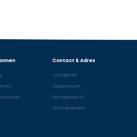
ronnen
Contact & Adres
og
+31 20 808 4395
rijven
nl@ageras.com
ordenboek
Danzigerkade 207
1013 AP Amsterdam