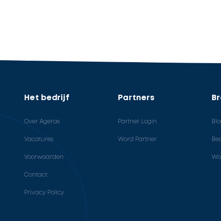
Het bedrijf
Partners
B
Over Ageras
Partner Login
Bl
Vacatures
Word Partner
Bed
Voorwaarden
Wo
Contact
Privacy Policy