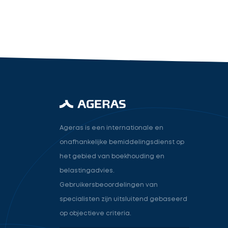
industry.attorney
Volgende
Ageras is een internationale en
onafhankelijke bemiddelingsdienst op
het gebied van boekhouding en
belastingadvies.
Gebruikersbeoordelingen van
specialisten zijn uitsluitend gebaseerd
op objectieve criteria.