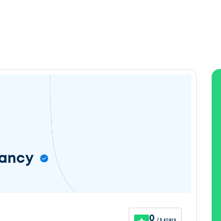
tancy
0
/ 5 stars