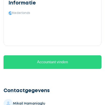
Informatie
Nederlands
Accountant vinden
Ontvang
gratis
3
Contactgegevens
offertes
Mikail Hamaniaglu