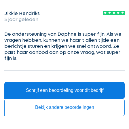
Selecteer
service
Jikkie Hendriks
5 jaar geleden
Beschrijf
De ondersteuning van Daphne is super fijn. Als we
Ontvang
uw
vragen hebben, kunnen we haar t allen tijde een
opdracht
gratis
berichtje sturen en krijgen we snel antwoord. Ze
past haar aanbod aan op onze vraag, wat super
3
fijn is.
offertes
Vul
gegevens
in
cta_box.sub_headline
Schrijf een beoordeling voor dit bedrijf
Bekijk andere beoordelingen
Accountant
accountant