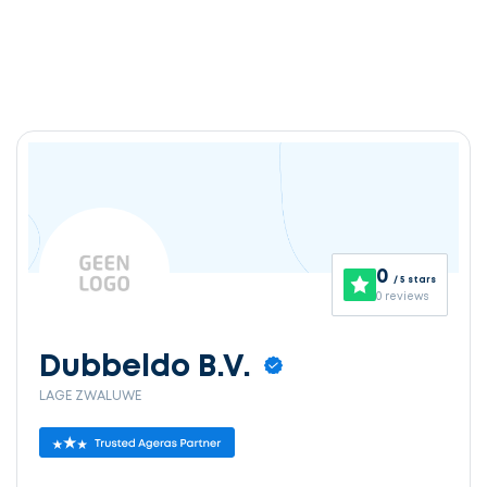
0
/ 5 stars
0 reviews
Dubbeldo B.V.
LAGE ZWALUWE