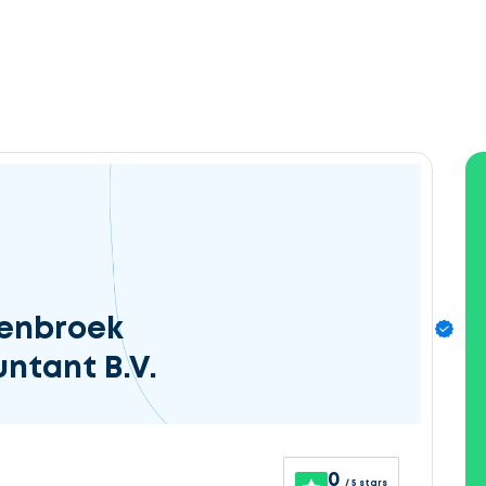
tenbroek
ntant B.V.
0
/ 5 stars