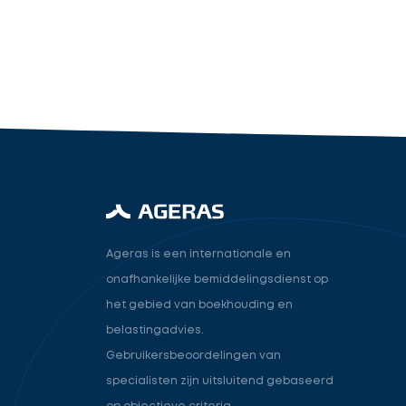
industry.attorney
Volgende
Ageras is een internationale en
onafhankelijke bemiddelingsdienst op
het gebied van boekhouding en
belastingadvies.
Gebruikersbeoordelingen van
specialisten zijn uitsluitend gebaseerd