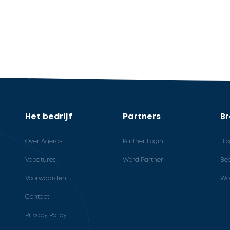
Het bedrijf
Partners
B
Over Ageras
Partner Login
Bl
Vacatures
Word Partner
Bed
Voorwaarden
Wo
Contact
Privacy Policy