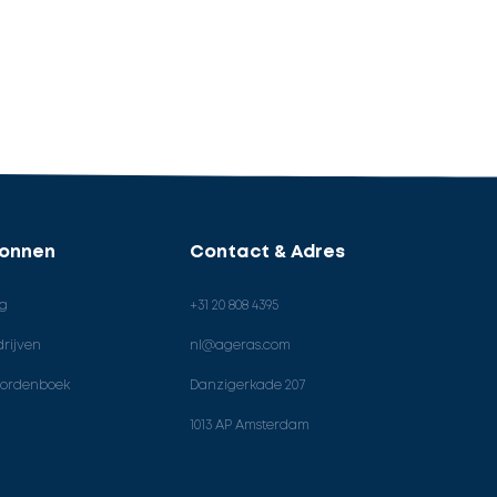
ronnen
Contact & Adres
og
+31 20 808 4395
rijven
nl@ageras.com
ordenboek
Danzigerkade 207
1013 AP Amsterdam