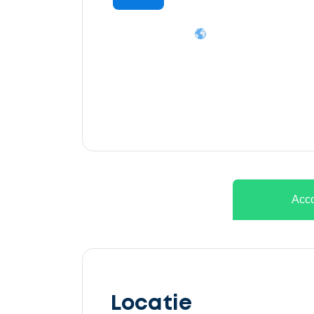
Ontvang
gratis
3
offertes
Acco
Selecteer
service
Locatie
Beschrijf