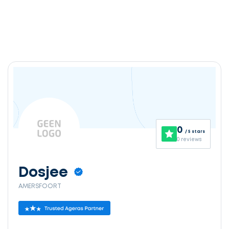
0
/ 5 stars
0 reviews
Dosjee
AMERSFOORT