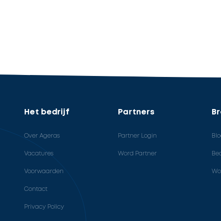
Het bedrijf
Partners
B
Over Ageras
Partner Login
Bl
Vacatures
Word Partner
Bed
Voorwaarden
Wo
Contact
Privacy Policy