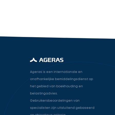
industry.attorney
Volgende
Ageras is een internationale en
onafhankelijke bemiddelingsdienst op
het gebied van boekhouding en
belastingadvies.
Gebruikersbeoordelingen van
specialisten zijn uitsluitend gebaseerd