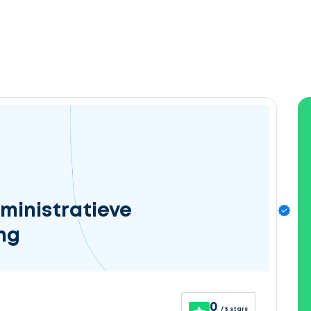
ministratieve
ng
0
/ 5 stars