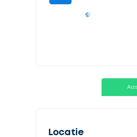
Ontvang
gratis
3
offertes
Acco
Selecteer
service
Locatie
Beschrijf