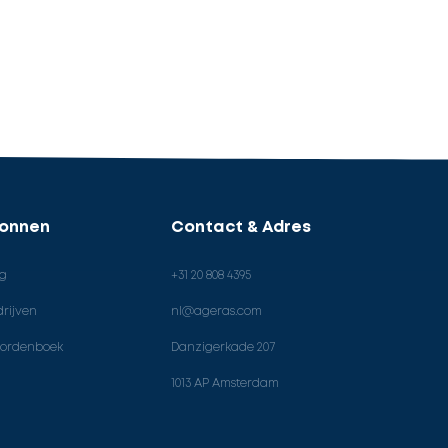
ronnen
Contact & Adres
og
+31 20 808 4395
rijven
nl@ageras.com
ordenboek
Danzigerkade 207
1013 AP Amsterdam