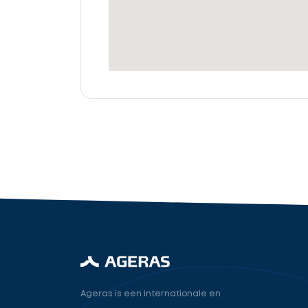
offertes
Accountant
cta_box.sub_headline
industry.attorney
Volgende
Ageras is een internationale en