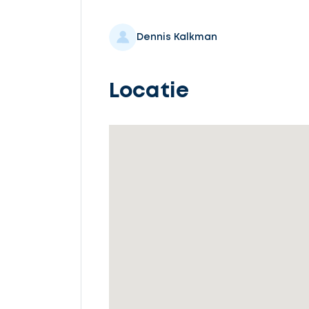
Selecteer
service
Dennis Kalkman
Locatie
Beschrijf
uw
opdracht
Vul
gegevens
in
Ontvang
gratis
3