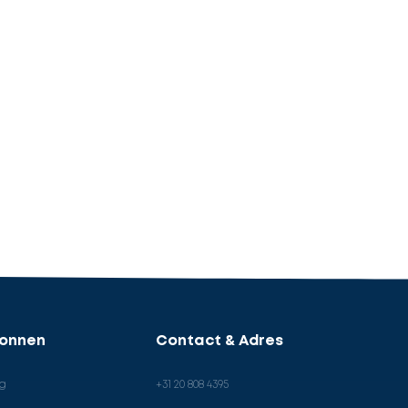
ronnen
Contact & Adres
og
+31 20 808 4395