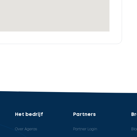
Het bedrijf
Partners
B
Over Ageras
Partner Login
Bl