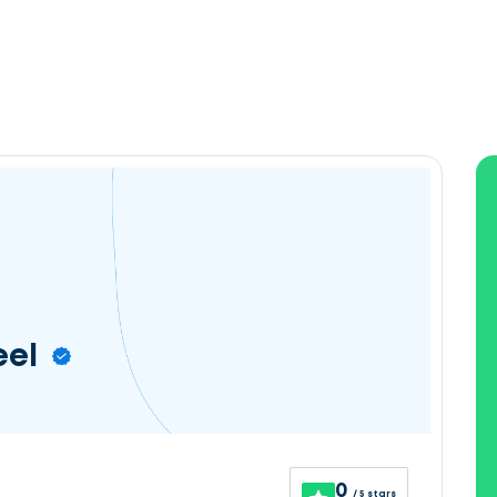
eel
0
/ 5 stars