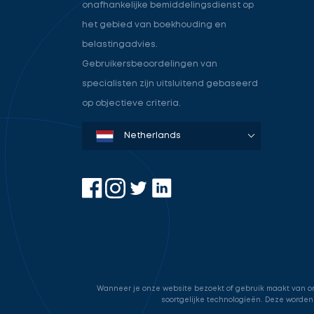
onafhankelijke bemiddelingsdienst op
het gebied van boekhouding en
belastingadvies.
Gebruikersbeoordelingen van
specialisten zijn uitsluitend gebaseerd
op objectieve criteria.
Denmark
Sweden
Norway
Netherlands
Germany
USA
Wanneer je onze website bezoekt of gebruik maakt van onz
soortgelijke technologieën. Deze worden