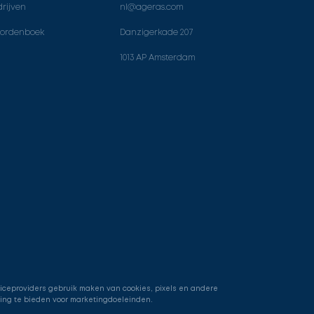
rijven
nl@ageras.com
ordenboek
Danzigerkade 207
1013 AP Amsterdam
viceproviders gebruik maken van cookies, pixels en andere
ring te bieden voor marketingdoeleinden.