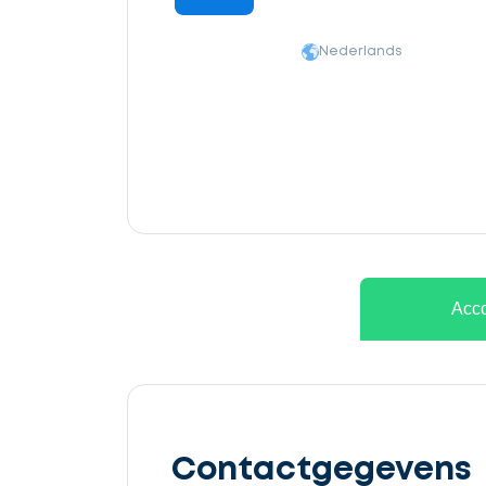
Nederlands
Ontvang
gratis
Acco
3
offertes
Contactgegevens