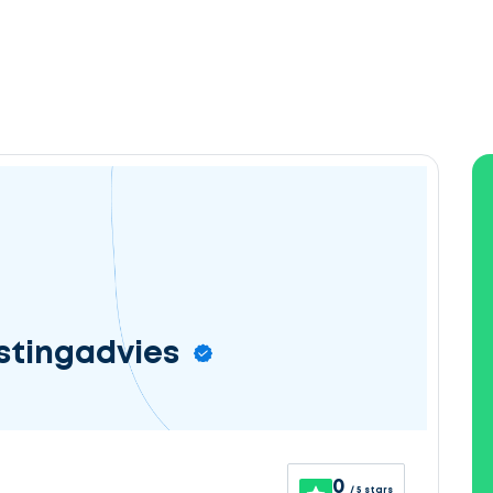
astingadvies
0
/ 5 stars