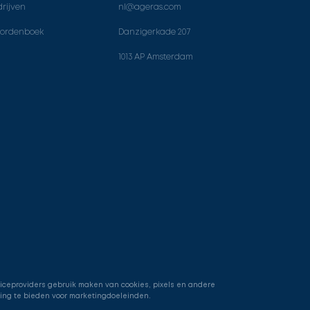
rijven
nl@ageras.com
ordenboek
Danzigerkade 207
1013 AP Amsterdam
viceproviders gebruik maken van cookies, pixels en andere
ring te bieden voor marketingdoeleinden.