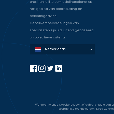
onafhankelijke bemiddelingsdienst op
het gebied van boekhouding en
belastingadvies.
Gebruikersbeoordelingen van
specialisten zijn uitsluitend gebaseerd
op objectieve criteria.
Denmark
Sweden
Norway
Netherlands
Germany
USA
Wanneer je onze website bezoekt of gebruik maakt van onz
soortgelijke technologieën. Deze worden