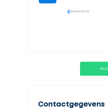
Nederlands
Ontvang
gratis
Acco
3
offertes
Contactgegevens