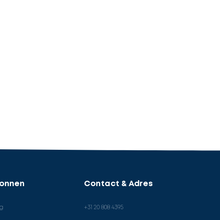
ronnen
Contact & Adres
og
+31 20 808 4395