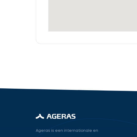
offertes
Accountant
cta_box.sub_headline
industry.attorney
Volgende
Ageras is een internationale en