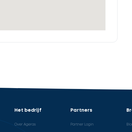
Het bedrijf
Partners
B
Over Ageras
Partner Login
Bl