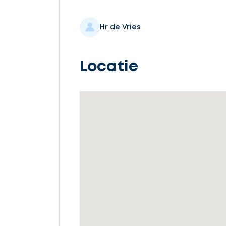
Selecteer
service
Hr de Vries
Locatie
Beschrijf
uw
opdracht
Vul
gegevens
in
Ontvang
gratis
3