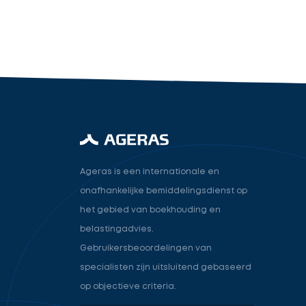
industry.attorney
Volgende
Ageras is een internationale en
onafhankelijke bemiddelingsdienst op
het gebied van boekhouding en
belastingadvies.
Gebruikersbeoordelingen van
specialisten zijn uitsluitend gebaseerd
op objectieve criteria.