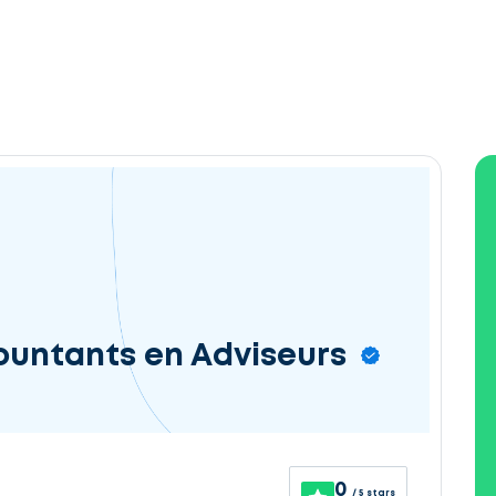
untants en Adviseurs
0
/ 5 stars