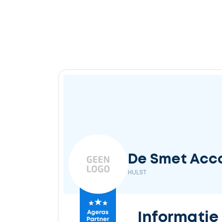
Ontvang
gratis
3
offertes
Selecteer
De Smet Acco
service
HULST
Beschrijf
Informatie
uw