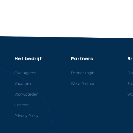
Het bedrijf
Partners
B
Over Ageras
Partner Login
Bl
Vacatures
Word Partner
Bed
Voorwaarden
Wo
Contact
Privacy Policy