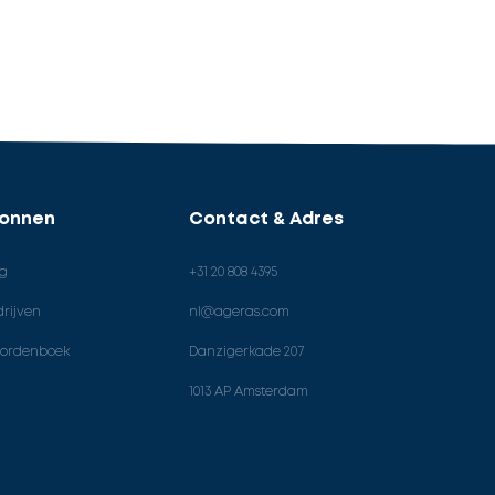
ronnen
Contact & Adres
og
+31 20 808 4395
rijven
nl@ageras.com
ordenboek
Danzigerkade 207
1013 AP Amsterdam