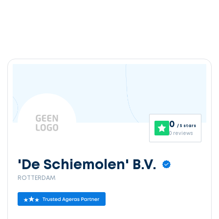
0
/ 5 stars
0 reviews
'De Schiemolen' B.V.
ROTTERDAM