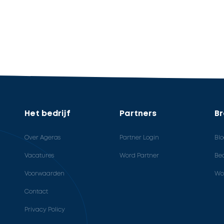
Het bedrijf
Partners
B
Over Ageras
Partner Login
Bl
Vacatures
Word Partner
Bed
Voorwaarden
Wo
Contact
Privacy Policy