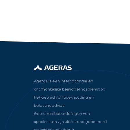
industry.attorney
Volgende
Ageras is een internationale en
onafhankelijke bemiddelingsdienst op
het gebied van boekhouding en
belastingadvies.
Gebruikersbeoordelingen van
specialisten zijn uitsluitend gebaseerd