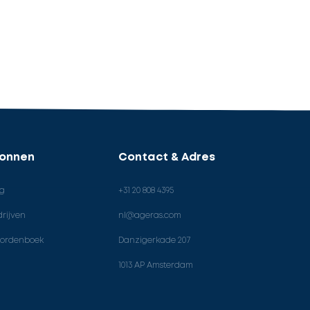
ronnen
Contact & Adres
og
+31 20 808 4395
rijven
nl@ageras.com
ordenboek
Danzigerkade 207
1013 AP Amsterdam