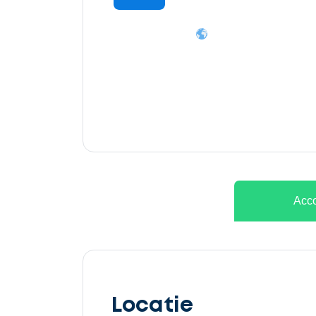
Ontvang
gratis
3
offertes
Acco
Selecteer
service
Locatie
Beschrijf