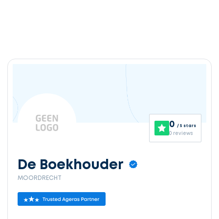
0
/ 5 stars
0 reviews
De Boekhouder
MOORDRECHT