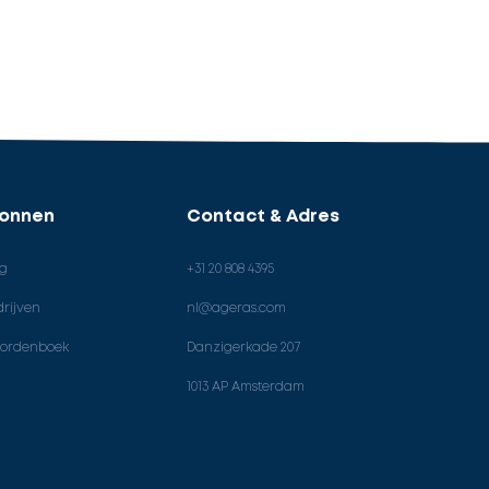
ronnen
Contact & Adres
og
+31 20 808 4395
rijven
nl@ageras.com
ordenboek
Danzigerkade 207
1013 AP Amsterdam