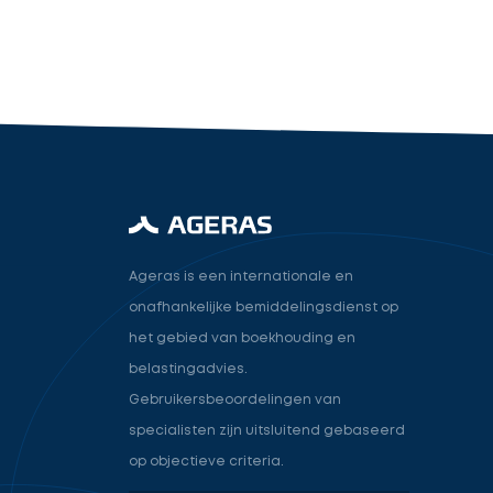
industry.attorney
Volgende
Ageras is een internationale en
onafhankelijke bemiddelingsdienst op
het gebied van boekhouding en
belastingadvies.
Gebruikersbeoordelingen van
specialisten zijn uitsluitend gebaseerd
op objectieve criteria.