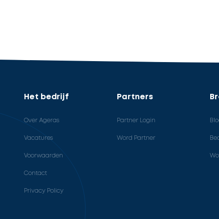
Het bedrijf
Partners
B
Over Ageras
Partner Login
Bl
Vacatures
Word Partner
Bed
Voorwaarden
Wo
Contact
Privacy Policy