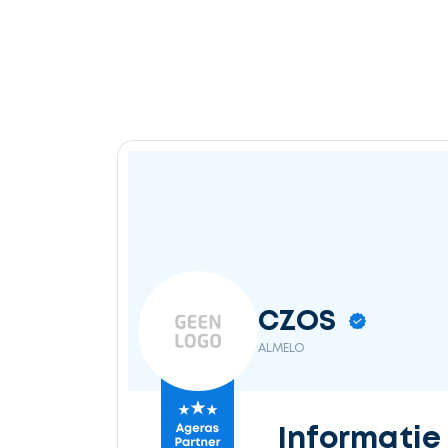
Ontvang
gratis
3
offertes
Selecteer
CZOS
service
ALMELO
Beschrijf
Informatie
uw