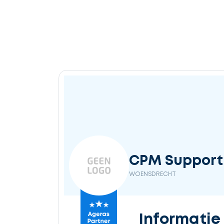
Ontvang
gratis
3
offertes
Selecteer
CPM Support
service
WOENSDRECHT
Beschrijf
Informatie
uw