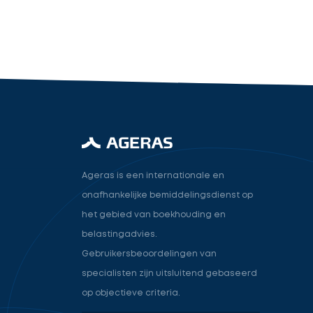
industry.attorney
Volgende
Ageras is een internationale en
onafhankelijke bemiddelingsdienst op
het gebied van boekhouding en
belastingadvies.
Gebruikersbeoordelingen van
specialisten zijn uitsluitend gebaseerd
op objectieve criteria.