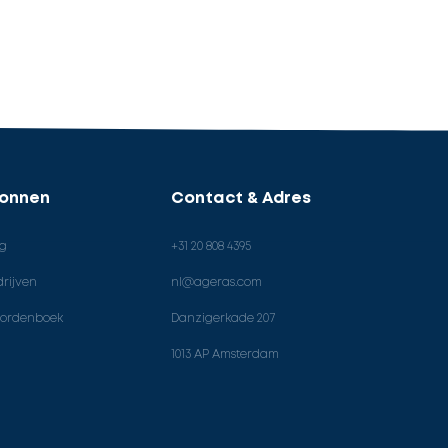
ronnen
Contact & Adres
og
+31 20 808 4395
rijven
nl@ageras.com
ordenboek
Danzigerkade 207
1013 AP Amsterdam