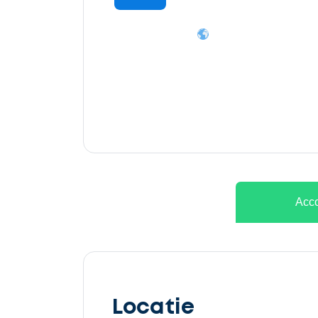
Ontvang
gratis
3
offertes
Acco
Selecteer
service
Locatie
Beschrijf