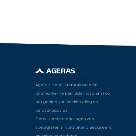
industry.attorney
Volgende
Ageras is een internationale en
onafhankelijke bemiddelingsdienst op
het gebied van boekhouding en
belastingadvies.
Gebruikersbeoordelingen van
specialisten zijn uitsluitend gebaseerd