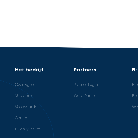
Het bedrijf
Partners
B
Over Ageras
Partner Login
Bl
Vacatures
Word Partner
Bed
Voorwaarden
Wo
Contact
Privacy Policy