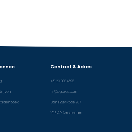
ronnen
Contact & Adres
og
+31 20 808 4395
rijven
nl@ageras.com
ordenboek
Danzigerkade 207
1013 AP Amsterdam