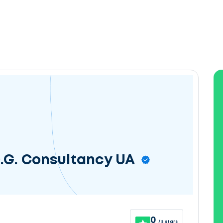
.G. Consultancy UA
0
/ 5 stars