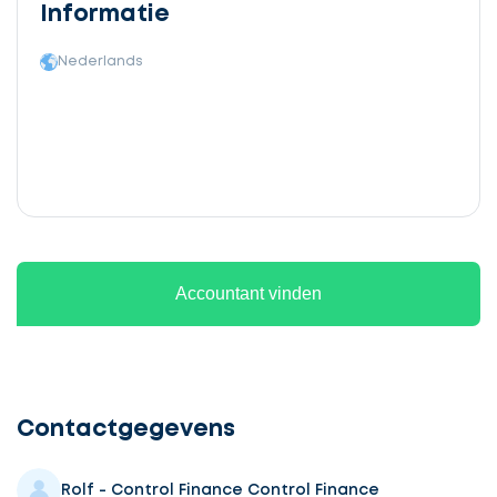
Informatie
Nederlands
Accountant vinden
Ontvang
gratis
3
Contactgegevens
offertes
Rolf - Control Finance Control Finance