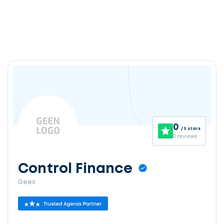
0
/ 5 stars
0 reviews
Control Finance
Gees