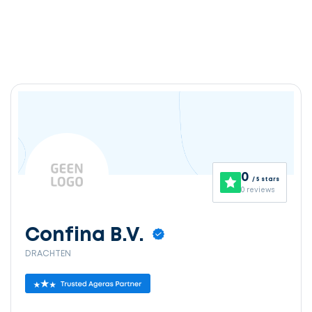
0
/ 5 stars
0 reviews
Confina B.V.
DRACHTEN