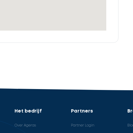
Het bedrijf
Partners
B
Over Ageras
Partner Login
Bl