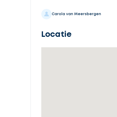
Selecteer
service
Carola van Meersbergen
Locatie
Beschrijf
uw
opdracht
Vul
gegevens
in
Ontvang
gratis
3