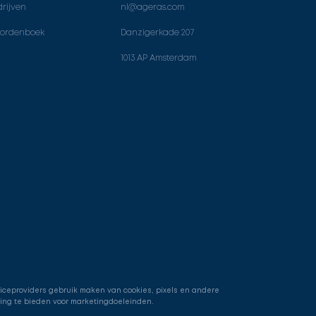
rijven
nl@ageras.com
ordenboek
Danzigerkade 207
1013 AP Amsterdam
viceproviders gebruik maken van cookies, pixels en andere
ring te bieden voor marketingdoeleinden.