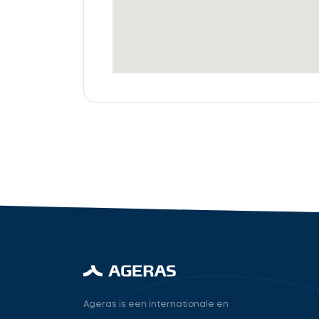
offertes
Accountant
cta_box.sub_headline
industry.attorney
Volgende
Ageras is een internationale en