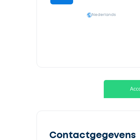
Nederlands
Ontvang
gratis
Acco
3
offertes
Contactgegevens