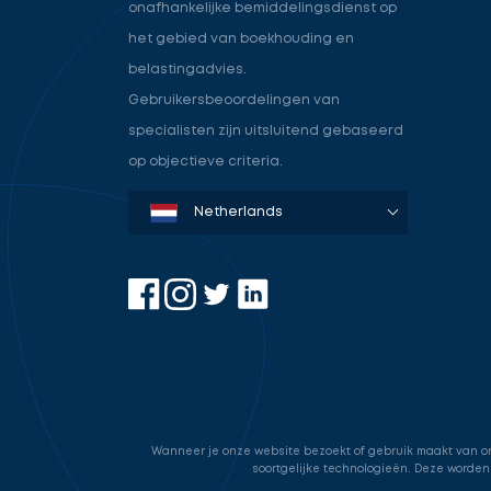
onafhankelijke bemiddelingsdienst op
het gebied van boekhouding en
belastingadvies.
Gebruikersbeoordelingen van
specialisten zijn uitsluitend gebaseerd
op objectieve criteria.
Denmark
Sweden
Norway
Netherlands
Germany
USA
Wanneer je onze website bezoekt of gebruik maakt van onz
soortgelijke technologieën. Deze worden