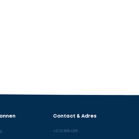
ronnen
Contact & Adres
og
+31 20 808 4395