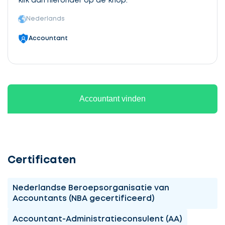
klik dan hieronder op de knop.
Nederlands
Accountant
Accountant vinden
Certificaten
Nederlandse Beroepsorganisatie van
Accountants (NBA gecertificeerd)
Accountant-Administratieconsulent (AA)
Ontvang