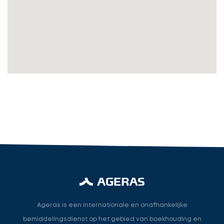
in
cta_box.sub_headline
Accountant
accountant
industry.attorney
Volgende
Ageras is een internationale en onafhankelijke
bemiddelingsdienst op het gebied van boekhouding en