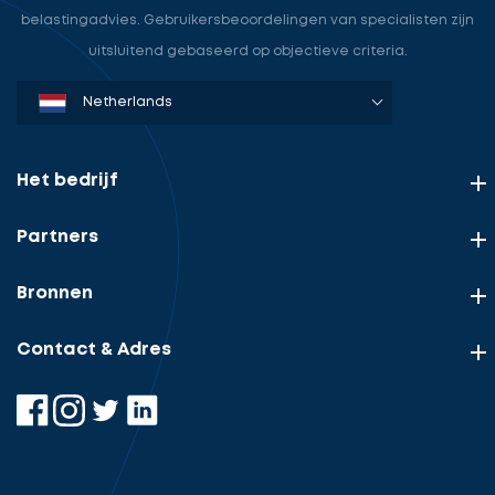
belastingadvies. Gebruikersbeoordelingen van specialisten zijn
uitsluitend gebaseerd op objectieve criteria.
Denmark
Sweden
Norway
Netherlands
Germany
USA
Het bedrijf
Partners
Bronnen
Contact & Adres