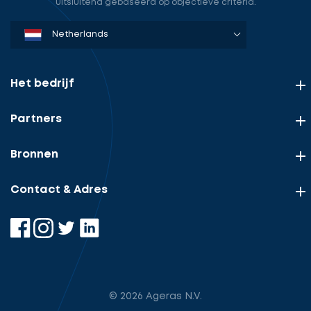
uitsluitend gebaseerd op objectieve criteria.
Denmark
Sweden
Norway
Netherlands
Germany
USA
Het bedrijf
Partners
Bronnen
Contact & Adres
© 2026 Ageras N.V.