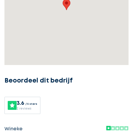
Beoordeel dit bedrijf
3.6
/ 5 stars
2 reviews
Ontvang
gratis
Wineke