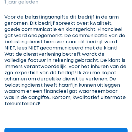
1 jaar geleden
3
offertes
Voor de belastingaangifte dit bedrijf in de arm
genomen. Dit bedrijf spreekt over; kwaliteit,
goede communicatie en klantgericht. Financieel
gat werd onopgemerkt. De communicatie van de
belastingdienst hierover naar dit bedrijf werd
Selecteer
NIET, lees NIET gecommuniceerd met de klant!
service
Wat de dienstverlening betreft wordt de
volledige factuur in rekening gebracht. De klant is
immers verantwoordelijk.. voor het inhuren van de
zgn. expertise van dit bedrijf! Ik zou me kapot
Beschrijf
schamen om dergelijke dienst te verlenen. De
Ontvang
uw
belastingdienst heeft haarfijn kunnen uitleggen
opdracht
gratis
waarom er een financieel gat waarneembaar
was in de aangifte.. Kortom; kwalitatief uitermate
3
teleurstellend!
offertes
Vul
gegevens
in
cta_box.sub_headline