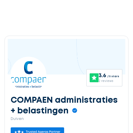
3.6
/ 5 stars
2 reviews
COMPAEN administraties
+ belastingen
Duiven