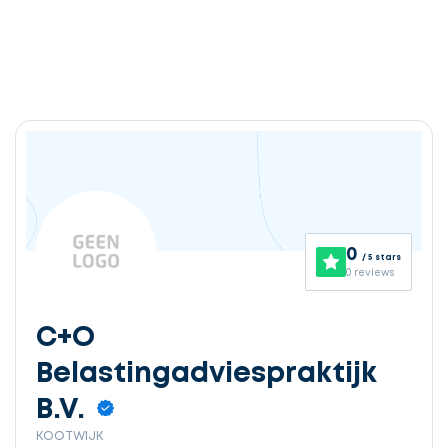
0
/ 5 stars
0 reviews
C+O
Belastingadviespraktijk
B.V.
KOOTWIJK