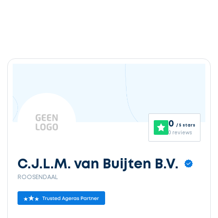
Ontvang
gratis
3
0
/ 5 stars
offertes
0 reviews
C.J.L.M. van Buijten B.V.
ROOSENDAAL
Selecteer
service