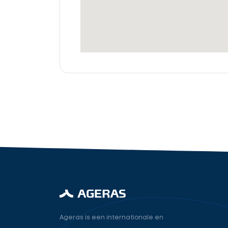
offertes
Accountant
cta_box.sub_headline
industry.attorney
Volgende
Ageras is een internationale en