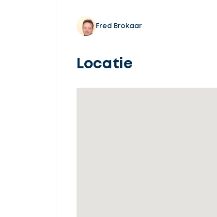
Selecteer
service
Fred Brokaar
Locatie
Beschrijf
uw
opdracht
Vul
gegevens
in
Ontvang
gratis
3