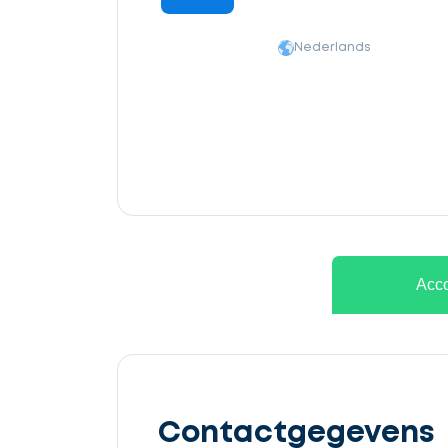
Nederlands
Ontvang
gratis
Acco
3
offertes
Contactgegevens