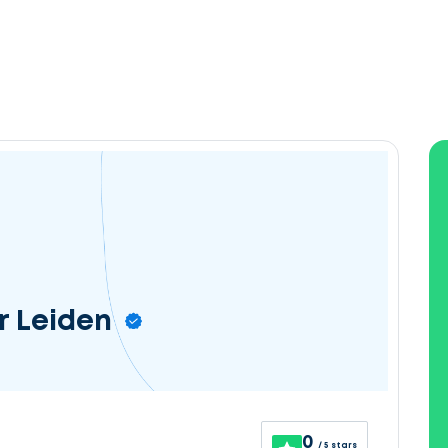
r Leiden
0
/ 5 stars