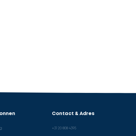
ronnen
Contact & Adres
og
+31 20 808 4395