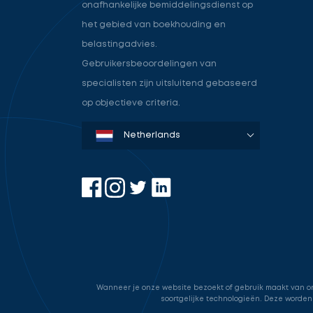
onafhankelijke bemiddelingsdienst op
het gebied van boekhouding en
belastingadvies.
Gebruikersbeoordelingen van
specialisten zijn uitsluitend gebaseerd
op objectieve criteria.
Denmark
Sweden
Norway
Netherlands
Germany
USA
Wanneer je onze website bezoekt of gebruik maakt van onz
soortgelijke technologieën. Deze worden