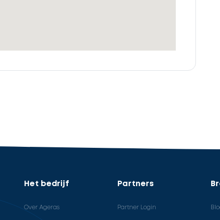
Het bedrijf
Partners
B
Over Ageras
Partner Login
Bl