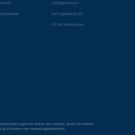
rijven
nl@ageras.com
ordenboek
Danzigerkade 207
1013 AP Amsterdam
viceproviders gebruik maken van cookies, pixels en andere
ring te bieden voor marketingdoeleinden.