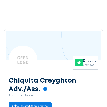
0
/ 5 stars
0 reviews
Chiquita Creyghton
Adv./Ass.
Santpoort-Noord