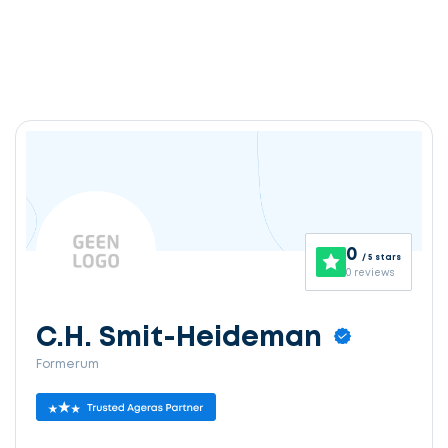
0
/ 5 stars
0 reviews
C.H. Smit-Heideman
Formerum