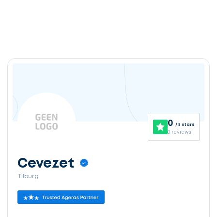
0
/ 5 stars
0 reviews
Cevezet
Tilburg