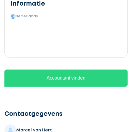
Informatie
Nederlands
Accountant vinden
Ontvang
gratis
3
Contactgegevens
offertes
Marcel van Hert