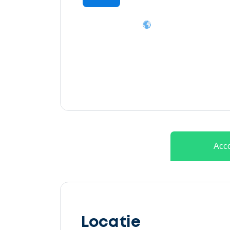
Ontvang
gratis
3
offertes
Acco
Selecteer
service
Locatie
Beschrijf