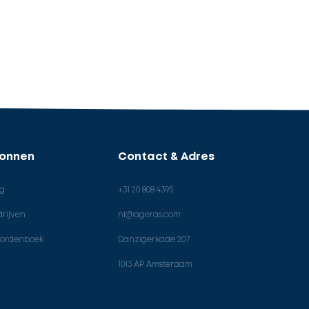
ronnen
Contact & Adres
og
+31 20 808 4395
rijven
nl@ageras.com
ordenboek
Danzigerkade 207
1013 AP Amsterdam