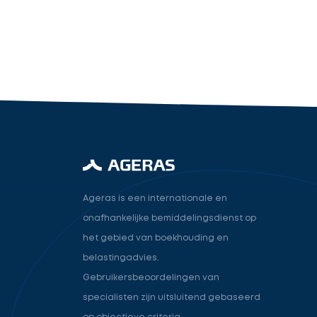
industry.attorney
Volgende
Ageras is een internationale en
onafhankelijke bemiddelingsdienst op
het gebied van boekhouding en
belastingadvies.
Gebruikersbeoordelingen van
specialisten zijn uitsluitend gebaseerd