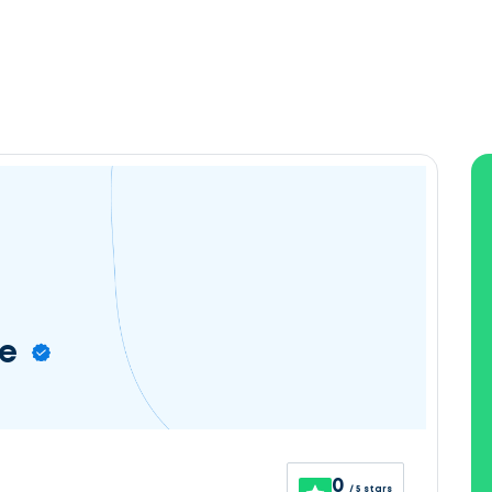
ce
0
/ 5 stars