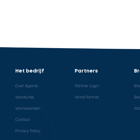
Het bedrijf
Partners
B
Over Ageras
Partner Login
Bl
Vacatures
Word Partner
Bed
Voorwaarden
Wo
Contact
Privacy Policy