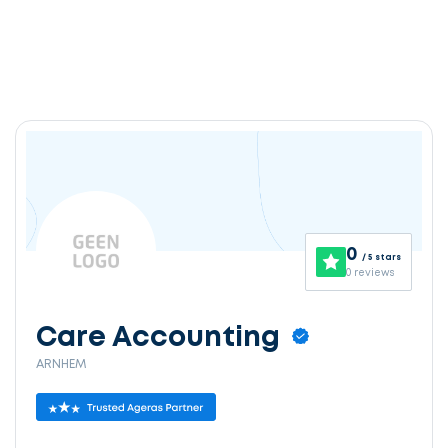
0
/ 5 stars
0 reviews
Care Accounting
ARNHEM