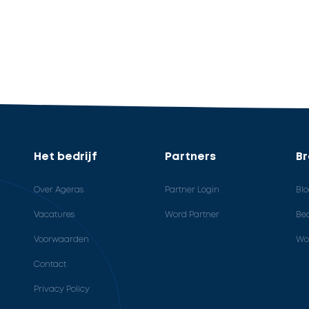
Het bedrijf
Partners
B
Over Ageras
Partner Login
Bl
Vacatures
Word Partner
Bed
Voorwaarden
Wo
Contact
Privacy Policy