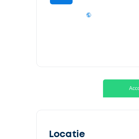
Ontvang
gratis
3
offertes
Acco
Selecteer
service
Locatie
Beschrijf