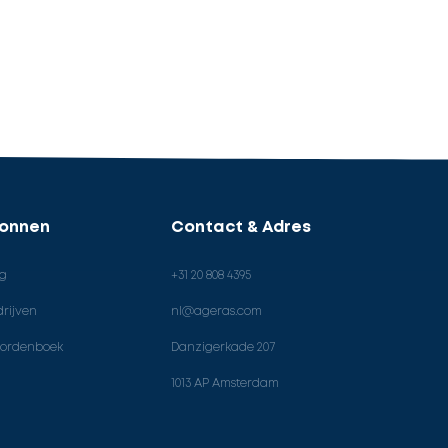
ronnen
Contact & Adres
og
+31 20 808 4395
rijven
nl@ageras.com
ordenboek
Danzigerkade 207
1013 AP Amsterdam