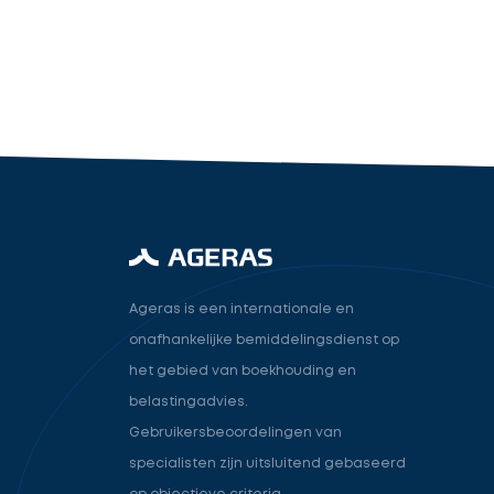
industry.attorney
Volgende
Ageras is een internationale en
onafhankelijke bemiddelingsdienst op
het gebied van boekhouding en
belastingadvies.
Gebruikersbeoordelingen van
specialisten zijn uitsluitend gebaseerd