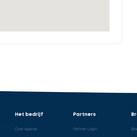
Het bedrijf
Partners
B
Over Ageras
Partner Login
Bl