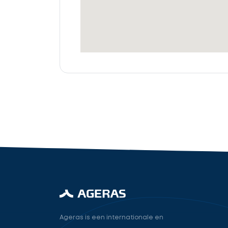
offertes
Accountant
cta_box.sub_headline
industry.attorney
Volgende
Ageras is een internationale en