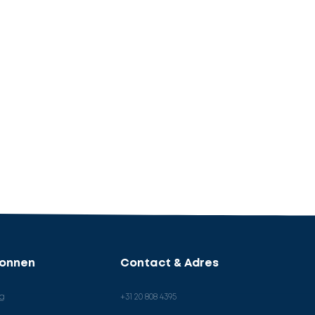
ronnen
Contact & Adres
og
+31 20 808 4395