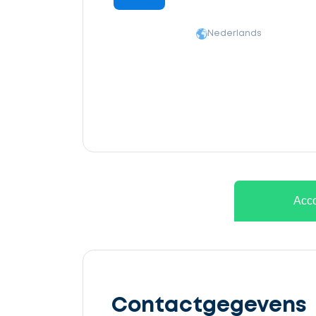
Nederlands
Ontvang
gratis
Acco
3
offertes
Contactgegevens