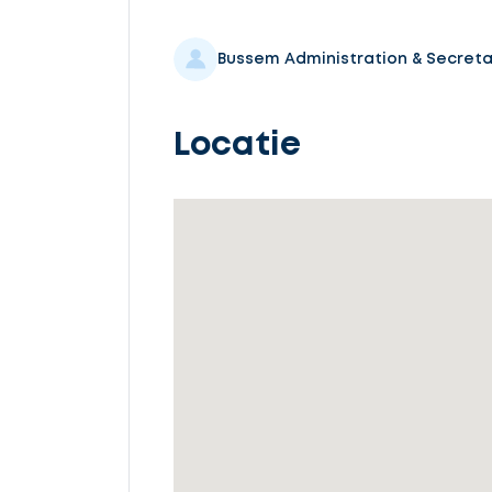
Selecteer
service
Bussem Administration & Secreta
Locatie
Beschrijf
uw
opdracht
Vul
gegevens
in
Ontvang
gratis
3