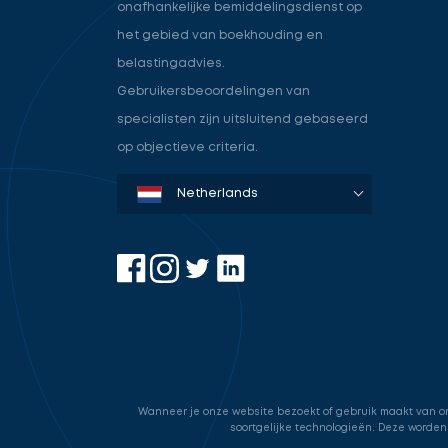
onafhankelijke bemiddelingsdienst op
het gebied van boekhouding en
belastingadvies.
Gebruikersbeoordelingen van
specialisten zijn uitsluitend gebaseerd
op objectieve criteria.
Denmark
Sweden
Norway
Netherlands
Germany
USA
Wanneer je onze website bezoekt of gebruik maakt van onz
soortgelijke technologieën. Deze worden