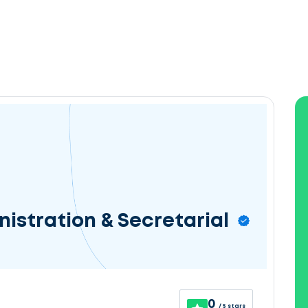
istration & Secretarial
0
/ 5 stars