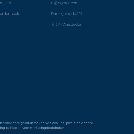
rijven
nl@ageras.com
ordenboek
Danzigerkade 207
1013 AP Amsterdam
viceproviders gebruik maken van cookies, pixels en andere
ring te bieden voor marketingdoeleinden.