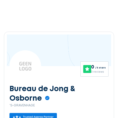
Ontvang
gratis
3
0
/ 5 stars
offertes
0 reviews
Bureau de Jong &
Osborne
Selecteer
'S-GRAVENHAGE
service