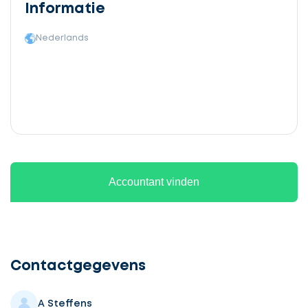
Informatie
Nederlands
Accountant vinden
Ontvang
gratis
3
Contactgegevens
offertes
A Steffens