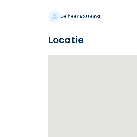
Selecteer
service
De heer Bottema
Locatie
Beschrijf
uw
opdracht
Vul
gegevens
in
Ontvang
gratis
3