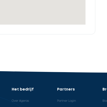
Het bedrijf
Partners
B
Over Ageras
Partner Login
Bl