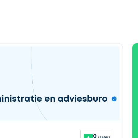
nistratie en adviesburo
0
/ 5 stars