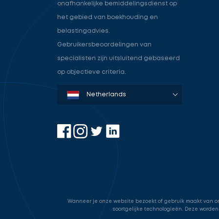
onafhankelijke bemiddelingsdienst op
het gebied van boekhouding en
belastingadvies.
Gebruikersbeoordelingen van
specialisten zijn uitsluitend gebaseerd
op objectieve criteria.
Denmark
Sweden
Norway
Netherlands
Germany
USA
Wanneer je onze website bezoekt of gebruik maakt van onz
soortgelijke technologieën. Deze worden