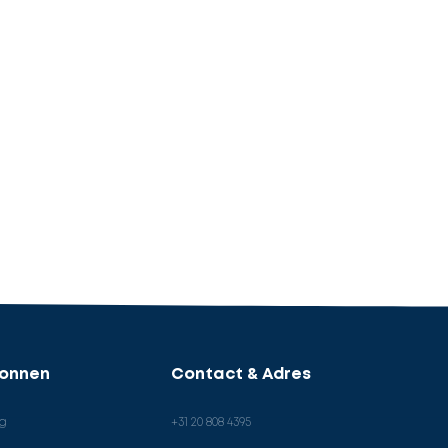
ronnen
Contact & Adres
og
+31 20 808 4395