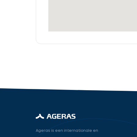
offertes
Accountant
cta_box.sub_headline
industry.attorney
Volgende
Ageras is een internationale en