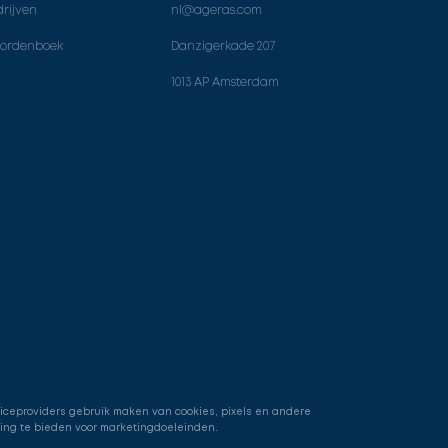
rijven
nl@ageras.com
ordenboek
Danzigerkade 207
1013 AP Amsterdam
viceproviders gebruik maken van cookies, pixels en andere
ring te bieden voor marketingdoeleinden.