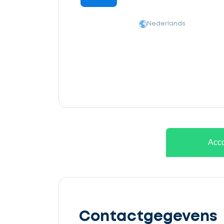
Nederlands
Ontvang
gratis
Acco
3
offertes
Contactgegevens