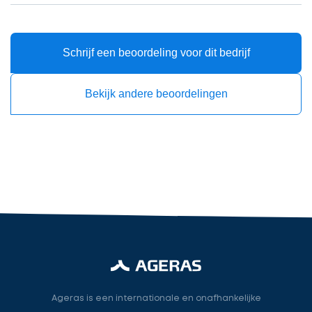
gegevens
in
cta_box.sub_headline
Schrijf een beoordeling voor dit bedrijf
Bekijk andere beoordelingen
Accountant
accountant
industry.attorney
Volgende
Ageras is een internationale en onafhankelijke