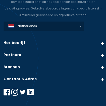
bemiddelingsdienst op het gebied van boekhouding en
belastingadvies. Gebruikersbeoordelingen van specialisten zijn
uitsluitend gebaseerd op objectieve criteria.
Denmark
Sweden
Norway
Netherlands
Germany
USA
Het bedrijf
Partners
Bronnen
Contact & Adres