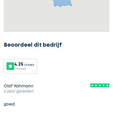
Ontvang
gratis
3
offertes
Beoordeel dit bedrijf
Selecteer
service
4.25
/ 5 stars
1 reviews
Beschrijf
Ontvang
uw
Olaf Kahmann
opdracht
6 jaar geleden
gratis
3
goed
offertes
Vul