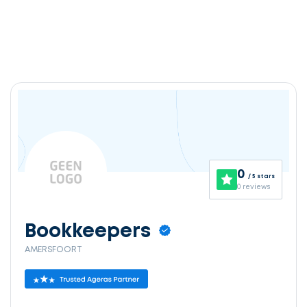
0
/ 5 stars
0 reviews
Bookkeepers
AMERSFOORT