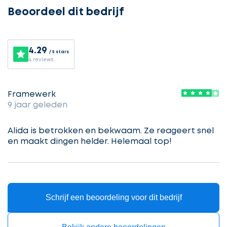
Beoordeel dit bedrijf
Selecteer
4.29
service
/ 5 stars
4 reviews
Framewerk
Beschrijf
Ontvang
uw
9 jaar geleden
opdracht
gratis
Alida is betrokken en bekwaam. Ze reageert snel
3
en maakt dingen helder. Helemaal top!
offertes
Vul
gegevens
in
cta_box.sub_headline
Schrijf een beoordeling voor dit bedrijf
Accountant