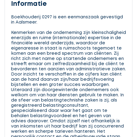
Informatie
Boekhouderij 0297 is een eenmanszaak gevestigd
in Aalsmeer.
Kenmerken van de onderneming zijn kleinschaligheid
enerzijds en ruime (internationale) expertise in de
financiële wereld anderzijds, waardoor de
eigenaresse in staat is ruimschoots tegemoet te
komen aan een breed spectrum van cliënten. Zij
richt zich met name op startende ondernemers en
streeft ernaar om zelfredzaamheid bij de cliënt te
bevorderen ten aanzien van administratieve zaken.
Door inzicht te verschaffen in de cijfers kan cliënt
aan de hand daarvan zijn/haar bedrijfsvoering
bijstellen en een groter succes waarborgen.
Uiteraard zijn doorgewinterde ondernemers ook
welkom om van haar diensten gebruik te maken. In
de sfeer van belastingtechnishe zaken is zij, als
geregistreerd belastingconsultant,
gespecialiseerd daar waar het gaat om te
behalen belastingvoordeel en het geven van
advies daarover. Omdat zijzelf niet afhankelijk is
van inkomsten uit haar bedrijf kan zij concurrerend
werken en scherpe tarieven hanteren. Het
persoonlijk contact en de arbeidsvreugde staan