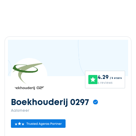
4.29
/ 5 stars
4 reviews
Boekhouderij 0297
Aalsmeer