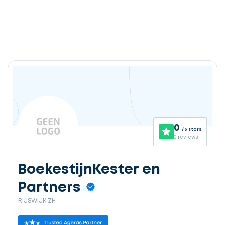
0
/ 5 stars
0 reviews
BoekestijnKester en
Partners
RIJSWIJK ZH