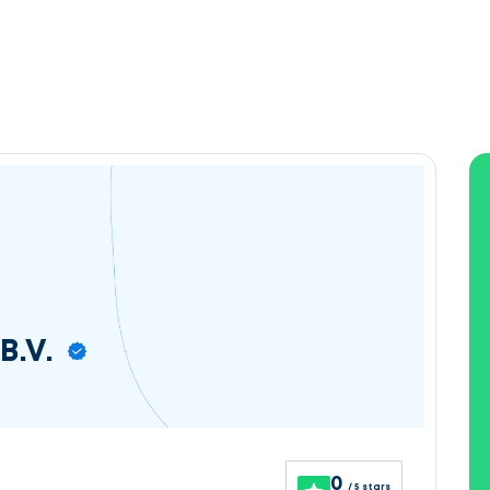
B.V.
0
/ 5 stars