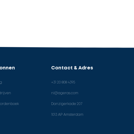
ronnen
Contact & Adres
og
+31 20 808 4395
rijven
nl@ageras.com
ordenboek
Danzigerkade 207
1013 AP Amsterdam