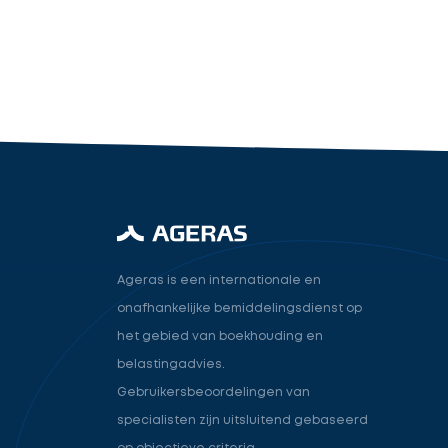
industry.attorney
Volgende
Ageras is een internationale en
onafhankelijke bemiddelingsdienst op
het gebied van boekhouding en
belastingadvies.
Gebruikersbeoordelingen van
specialisten zijn uitsluitend gebaseerd