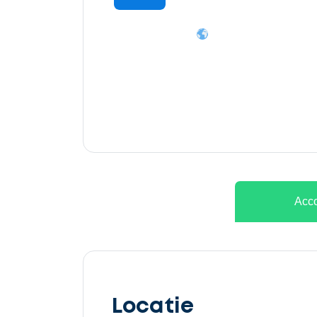
Ontvang
gratis
3
offertes
Acco
Selecteer
service
Locatie
Beschrijf