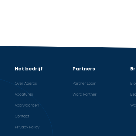
Het bedrijf
Partners
B
Over Ageras
Partner Login
Bl
Vacatures
Word Partner
Bed
Voorwaarden
Wo
Contact
Privacy Policy